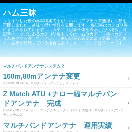
ハム三昧
リタイヤした後の再就職組ですが、ハム（アマチュア無線）活動を
再開しました。趣味で得た情報を公開します。 各記事はカテゴリ毎
にまとめられています。 カテゴリ記事全体を表示したい場合、各
記事のトップにあるカテゴリ名もしくは、右側カテゴリ欄のカテゴ
リ名をクリックして下さい。 古い記事も必要により更新していま
す。結果が逆転している場合もあります。 リンクはフリーです。
マルチバンドアンテナシステム２
160m,80mアンテナ変更
2026/01/18 14:14
マルチバンドアンテナシステム２
Z Match ATU +ナロー幅マルチバン
ドアンテナ 完成
2025/12/30 15:14
オートアンテナチューナー（ATU）の製作
マルチバンドアンテ
ナシステム２
マルチバンドアンテナ 運用実績