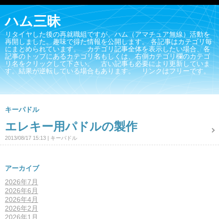
ハム三昧
リタイヤした後の再就職組ですが、ハム（アマチュア無線）活動を
再開しました。趣味で得た情報を公開します。 各記事はカテゴリ毎
にまとめられています。 カテゴリ記事全体を表示したい場合、各
記事のトップにあるカテゴリ名もしくは、右側カテゴリ欄のカテゴ
リ名をクリックして下さい。 古い記事も必要により更新していま
す。結果が逆転している場合もあります。 リンクはフリーです。
キーパドル
エレキー用パドルの製作
2013/08/17 15:13
キーパドル
アーカイブ
2026年7月
2026年6月
2026年4月
2026年2月
2026年1月