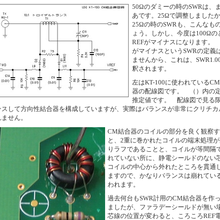
50Ωのダミーの時のSWRは、
あです。25Ωで調整しました
25Ωの時のSWRも、こんなも
ょう。しかし、今度は100Ωの
REFがマイナスになります。 
がマイナスというSWRの定義
ませんから、これは、SWR1.0
釈されます。
左はKT-100に使われているC
器の配線図です。 （）内の
推定値です。 配線図で見る
ンスして方向性結合器を構成していますが、実際はバランスが非常にクリチカ
れません。
CM結合器のコイルの部分を良く観察
と、2重に巻かれたコイルの端末処理が
りラフであることと、コイルが等間隔
れていない所に、静電シールドのない
コイルの中心から外れたところを貫通
ますので、かなりバランスは崩れてい
われます。
過去何台もSWR計用のCM結合器を作
ましたが、ファラデーシールドが無い
芯線の位置が変わると、ころころREF