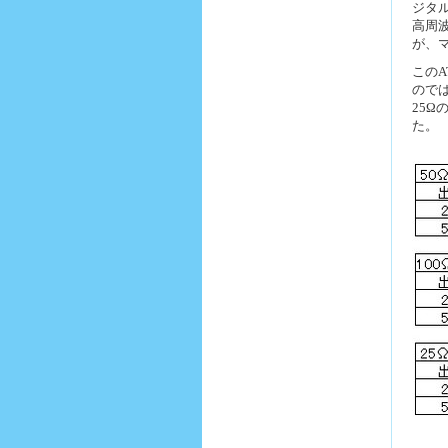
ジタ
高周
が、
この
ので
25
た。