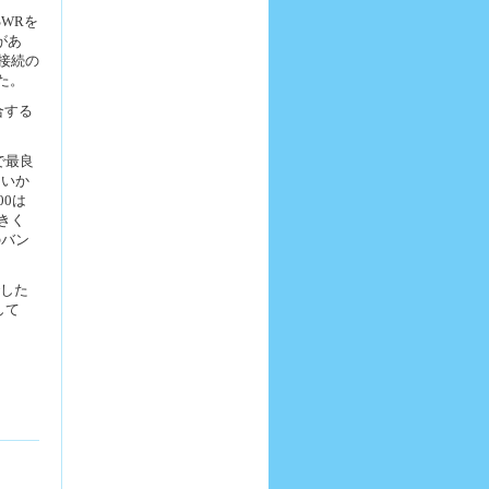
WRを
があ
接続の
た。
合する
で最良
ないか
00は
きく
のバン
でした
して