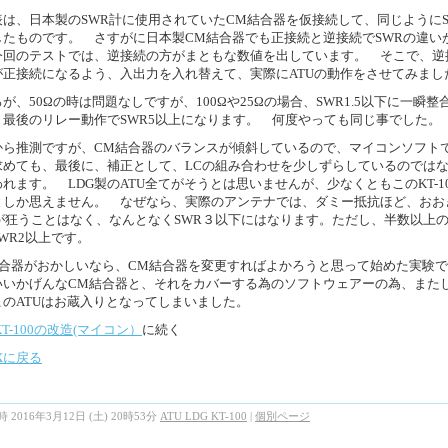
表は、日本製のSWR計に使用されていたCM結合器を仮接続して、同じようにS
したものです。 さすがに日本製CM結合器でも正接続と逆接続でSWRの違い
今回のテストでは、逆接続の方がまともな数値を出しています。 そこで、逆
が正接続になるよう、入出力を入れ替えて、実際にATUの動作をさせてみまし
が、50Ωの時は問題なしですが、100Ωや25Ωの場合、SWR1.5以下に一瞬整
、最後のリレー動作でSWR5以上になります。 何度やっても同じ事でした。
から推測ですが、CM結合器のバランスが傾斜しているので、マイコンソフト
求めても、最後に、補正として、LCの組み合わせを少しずらしているのでは
れます。 LDG製のATU全てがそうとは思いませんが、少なくともこのKT-1
としか思えません。 なぜなら、実際のアンテナでは、ダミー抵抗ほど、おお
Rが狂うことはなく、なんとなくSWR３以下にはなります。ただし、半数以上
WR2以上です。
結合器がおかしいなら、CM結合器を変更すればよかろうと思って始めた実験
いいかげんなCM結合器と、それをカバーする為のソフトウェアーの為、また
このATUはお蔵入りとなってしまいました。
 KT-100の改造(マイコン）
に続く
EXに戻る
 2016年3月12日 (土) 20時53分
ATU LDG KT-100
|
個別ページ