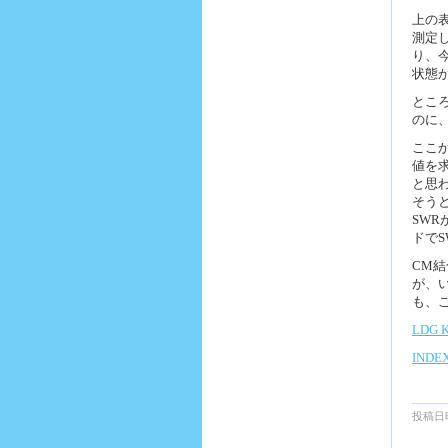
上の
測定
り、
状態
ところ
のに
ここ
値を
と思わ
そう
SW
ドでS
CM
が、
も、
LDG
IND
投稿日時