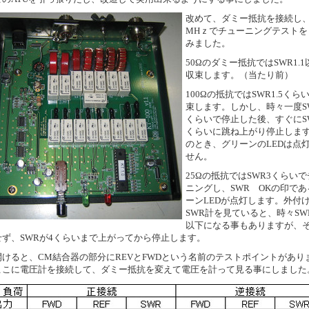
改めて、ダミー抵抗を接続し
MHｚでチューニングテストを
みました。
50Ωのダミー抵抗ではSWR1.
収束します。（当たり前）
100Ωの抵抗ではSWR1.5くら
束します。しかし、時々一度SW
くらいで停止した後、すぐにS
くらいに跳ね上がり停止しま
のとき、グリーンのLEDは点
せん。
25Ωの抵抗ではSWR3くらい
ニングし、SWR OKの印で
ーンLEDが点灯します。外付
SWR計を見ていると、時々SWR
以下になる事もありますが、
せず、SWRが4くらいまで上がってから停止します。
開けると、CM結合器の部分にREVとFWDという名前のテストポイントがあり
ここに電圧計を接続して、ダミー抵抗を変えて電圧を計って見る事にしました