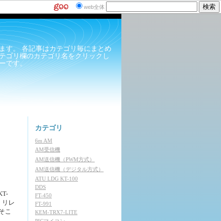
web全体
ます。 各記事はカテゴリ毎にまとめ
テゴリ欄のカテゴリ名をクリックし
ーです。
カテゴリ
6m AM
AM受信機
AM送信機（PWM方式）
AM送信機（デジタル方式）
ATU LDG KT-100
DDS
T-
FT-450
、リレ
FT-991
そこ
KEM-TRX7-LITE