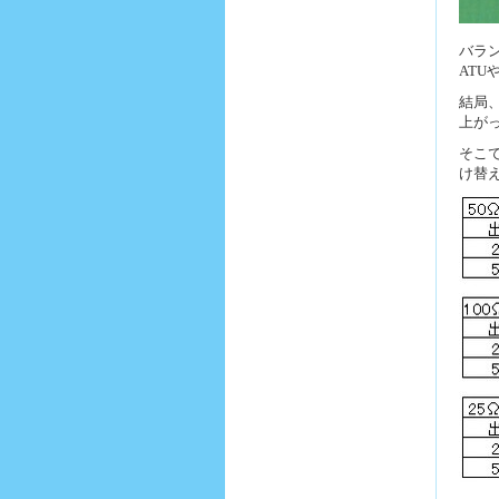
バラ
ATU
結局
上が
そこ
け替