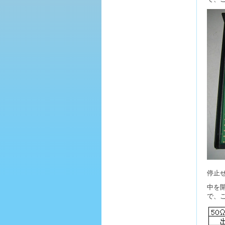
停止
中を
で、