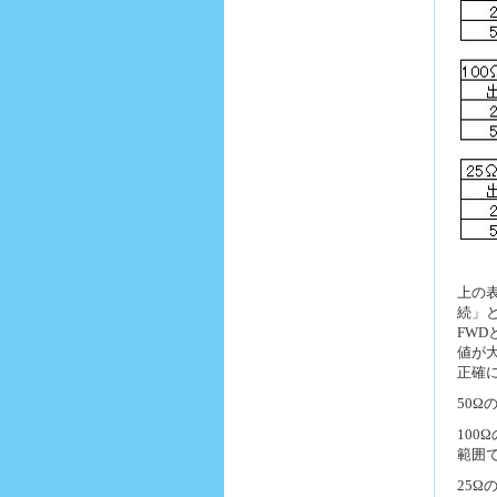
上の
続」
FWD
値が
正確
50
10
範囲
25