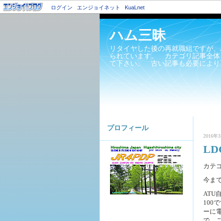
ログイン
エンジョイネット
KuaLnet
ハム三昧
リタイヤした後の再就職組ですが、
られています。 カテゴリ記事全体
て下さい。 古い記事も必要により
プロフィール
2016年3
LD
カテ
今ま
ATU
10
ーに
で、