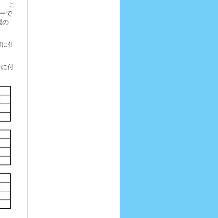
。 こ
ーで
製の
Uに仕
器に付