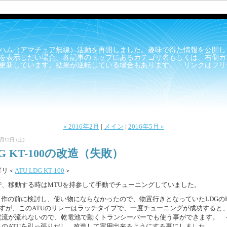
ハム（アマチュア無線）活動を再開しました。趣味で得た情報を公開し
を表示したい場合、各記事のトップにあるカテゴリ名もしくは、右側カ
更新しています。結果が逆転している場合もあります。 リンクはフリ
« 2016年2月
|
メイン
|
2016年5月 »
月12日 (土)
G KT-100の改造（失敗）
ゴリ＜
ATU LDG KT-100
＞
で、移動する時はMTUを持参して手動でチューニングしていました。
自作の前に検討し、使い物にならなかったので、物置行きとなっていたLDGのK
0ですが、このATUのリレーはラッチタイプで、一度チューニングが成功すると
電流が流れないので、乾電池で動くトランシーバーでも使う事ができます。 
このATUを引っ張りだし、改造して実用出来るようにする事にしました。