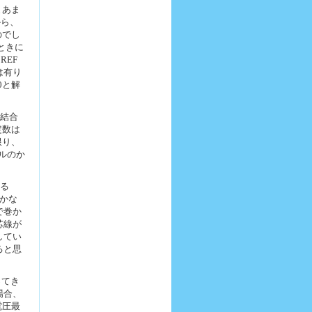
まあま
から、
のでし
ときに
REF
は有り
0と解
M結合
定数は
限り、
ルのか
する
かな
で巻か
芯線が
してい
ると思
ってき
場合、
電圧最