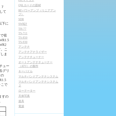
PICマイコン
QSLカードの題材
、７
RFパワーアンプ（リニアアン
して
プ）
SDR
1以下に
SWR計
TH-77
TS-711
いで収
TS-850
R1.5
TS-930
WR2
アンテナ
す。こ
アンテナアナライザー
灯しま
アンテナチューナー
オートアンテナチューナー
でチュー
（ATU）の製作
あるグリ
キーパドル
けの
マルチバンドアンテナシステム
1.5
マルチバンドアンテナシステム
そこで
２
ローテーター
天体写真
ますの
。
道具
電源