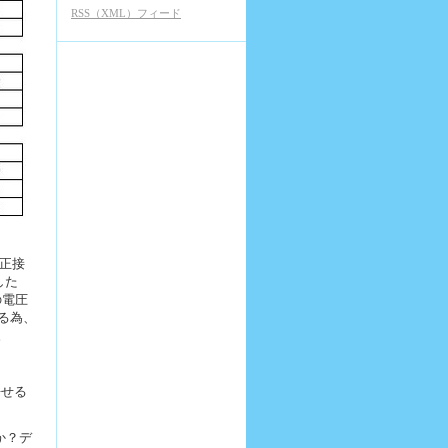
RSS（XML）フィード
「正接
した
の電圧
る為、
。
許せる
か？デ