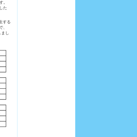
す。
した
生する
で、
しまし