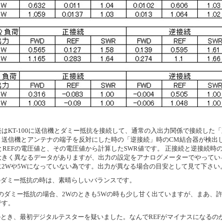
表はKT-100に送信機とダミー抵抗を接続して、通常の入出力関係で接続した
と送信機とアンテナの端子を反対にした時の「逆接続」時のCM結合器が検出
とREFの電圧値と、その電圧値から計算したSWR値です。 正接続と逆接続時
大きく異なるデータがありますが、出力の設定をアナログメーターでやってい
に2Wや5Wになっていない為です。出力が異なる場合の目安として見て下さい
Ωのダミー抵抗の時は、素晴らしいバランスです。
0Ωのダミー抵抗の場合、2Wのときも5Wの時も少し甘く出ていますが、まあ、
です。
Ωのとき、最初デジタルテスターを疑いました。なんでREFがマイナスになるの