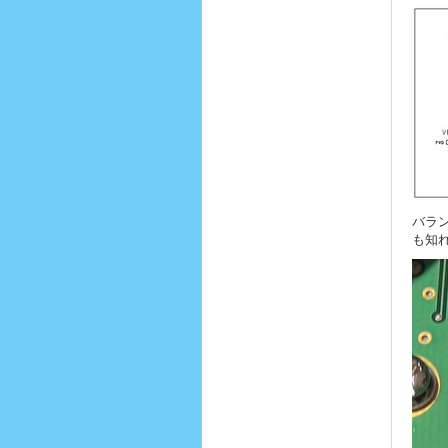
バラ
も知