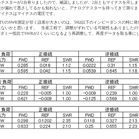
ルテスターが2台有りましたので、確認しましたが、2台ともマイナスを示しま
波が漏れて悪さしてるかも知れないと、アナログテスターを持ってきて測りま
マイナスはマイナスの電圧です。
ATUのSWR測定が甘く誤差が大きいのは、50Ω以下のインピーダンスの時に発
はないかと思います。 生産工程で、調整がずれている可能性もありましたの
Ωのダミー抵抗でSWRが2くらいになるよう再調整して、再度データを取る事に