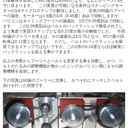
の遮蔽体を追加した時の直径は62mmとなり、なんとかケースの内
寸に収まります。 この変更が可能になる条件はステッピングモー
ターの1/4マイクロステップが解決しました。 従来の80歯のプーリ
ーの場合、モーターは1.8度の1/4（0.45度）刻みで回転しますが、
バリコンはタイミングプーリーの減速比 1/5で0.09度刻みで回転し
ます。 この0.09度刻みはベルトのバックラッシュで吸収されてし
まう角度で実質3ステップとなる0.27度が最小分解能でした。 今回
60歯のプーリーを使えば、その減速比は1/3.75となり、VCの最小回
転角は0.12度となります。 ただし、ベルトのバックラッシュを吸
収できるステップではないですが、この2倍の0.24度ならほぼ確実に
バックラッシュを超える事ができます。
以上の考察からプーリーとベルトを変更する事を決断し、かつ、ベ
ルトのたるみの調整機能が無かったシングルバリコン側にもその調
整機構を追加します。
下の写真は60歯のプーリーに交換し、かつそれにマッチしたベルト
掛けを行った状態です。