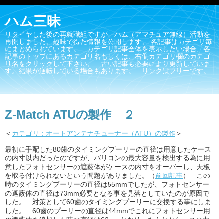
ハム三昧
リタイヤした後の再就職組ですが、ハム（アマチュア無線）活動を
再開しました。趣味で得た情報を公開します。 各記事はカテゴリ毎
にまとめられています。 カテゴリ記事全体を表示したい場合、各
記事のトップにあるカテゴリ名もしくは、右側カテゴリ欄のカテゴ
リ名をクリックして下さい。 古い記事も必要により更新していま
す。結果が逆転している場合もあります。 リンクはフリーです。
Z-Match ATUの製作 ２
＜
カテゴリ：オートアンテナチューナー（ATU）の製作
＞
最初に手配した80歯のタイミングプーリーの直径は用意したケース
の内寸以内だったのですが、バリコンの最大容量を検出する為に用
意したフォトセンサーの遮蔽体がケースの内寸をオーバーし、天板
を取る付けられないという問題がありました。（
前回記事
） この
時のタイミングプーリーの直径は55mmでしたが、フォトセンサー
の遮蔽体の直径は73mm必要となる事を見落としていたのが原因で
した。 対策として60歯のタイミングプーリーに交換する事にしま
した。 60歯のプーリーの直径は44mmでこれにフォトセンサー用