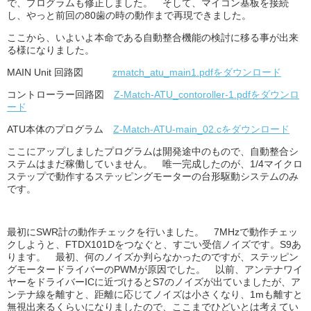
で、プログラムも修正しました。 そして、マイコン基板を接続
し、やっと前回の80歯の時の動作まで再現できました。
ここから、いよいよ本命である自動整合機能の検討に移る事が出来
る様になりました。
MAIN Unit 回路図
zmatch_atu_main1.pdfをダウンロード
コントローラー回路図
Z-Match-ATU_contoroller-1.pdfをダウンロ
ード
ATU本体のプログラム
Z-Match-ATU-main_02.cをダウンロード
ここにアップしましたプログラムは開発途中のもので、自動整合シ
ステムはまだ稼働していません。 唯一完成したのが、1/4マイクロ
ステップで動作するステッピングモーターの台形駆動システムのみ
です。
最初にSWR計の動作チェックを行いました。 7MHzで動作チェッ
クしようと、FTDX101Dをつなぐと、すごい受信ノイズです。S9あ
ります。 最初、何のノイズか判らなかったのですが、ステッピン
グモータードライバーのPWMが原因でした。 以前、アンテナワイ
ヤーをドライバーICに近づけるとS7のノイズが出ていましたが、ア
ンテナ線を離すと、距離に応じてノイズは小さくなり、1mも離すと
無視出来るくらいになりましたので、ここまでひどいとは考えてい