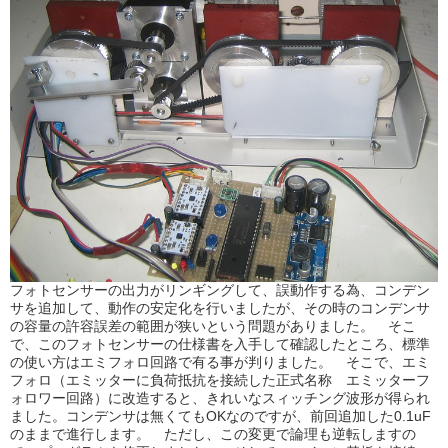
フォトセンサーの出力がリンギングして、誤動作する為、コンデン
サを追加して、動作の安定化を行いましたが、その時のコンデンサ
の容量の許容誤差の範囲が狭いという問題がありました。 そこ
で、このフォトセンサーの仕様書を入手して確認したところ、標準
の使い方はエミフォロ回路で有る事が判りました。 そこで、エミ
フォロ（エミッターに負荷抵抗を接続した正式名称 エミッターフ
ォロワー回路）に改造すると、きれいなスィッチング波形が得られ
ました。コンデンサは無くてもOKなのですが、前回追加した0.1uF
のままで進行します。 ただし、この変更で論理も逆転しますの